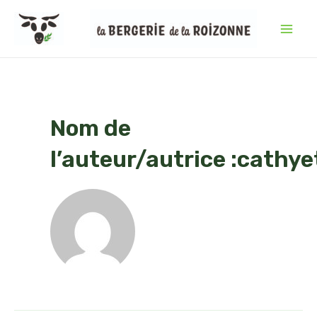
Aller
au
Mai
contenu
Men
Nom de
l’auteur/autrice :cathye